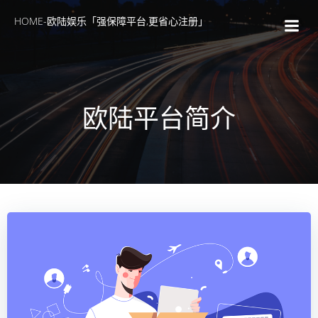
跳
HOME-欧陆娱乐「强保障平台,更省心注册」
转
到
内
容
欧陆平台简介